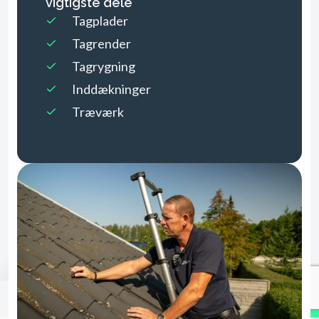
vigtigste dele
Tagplader
Tagrender
Tagrygning
Inddækninger
Træværk
Book et gratis tagtjek
Ring og få vejledning
Udfyld formular
70 15 33 44